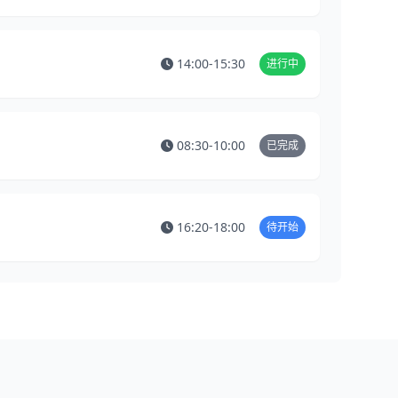
14:00-15:30
进行中
08:30-10:00
已完成
16:20-18:00
待开始