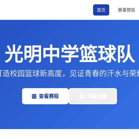
首页
赛事预告
光明中学篮球队
打造校园篮球新高度，见证青春的汗水与荣
查看赛程
观看直播