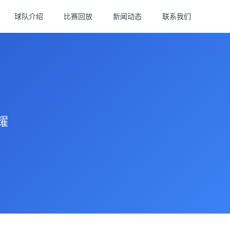
球队介绍
比赛回放
新闻动态
联系我们
耀