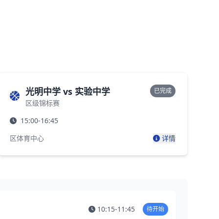
光明中学 vs 实验中学
已完成
区级锦标赛
15:00-16:45
区体育中心
详情
10:15-11:45
待开始