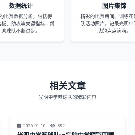
数据统计
图片集锦
的比赛数据分析，包括得
精彩的比赛瞬间、训练花
篮板、助攻等关键指标，帮
队活动照片，记录光明中
助球队不断进步。
队的点点滴滴。
相关文章
光明中学篮球队的精彩内容
2026-01-10
892