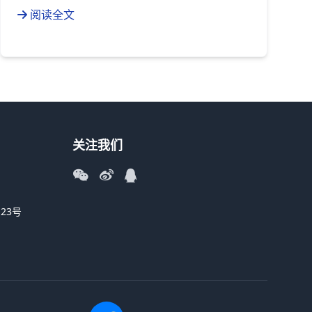
阅读全文
关注我们
23号