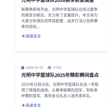
光明中学篮球队2026赛季前景展望
新赛季即将开始，光明中学篮球队在经过夏季
的艰苦训练后，实力有了显著提升。本文将为
大家分析球队的阵容配置、战术打法以及新赛
季的目标...
阅读全文
2026-01-01
2134
光明中学篮球队2025年精彩瞬间盘点
2025年已经过去，光明中学篮球队在这一年取
得了辉煌的成绩。从春季联赛的冠军，到秋季
杯赛的亚军，再到多位队员入选市青年队...
阅读全文