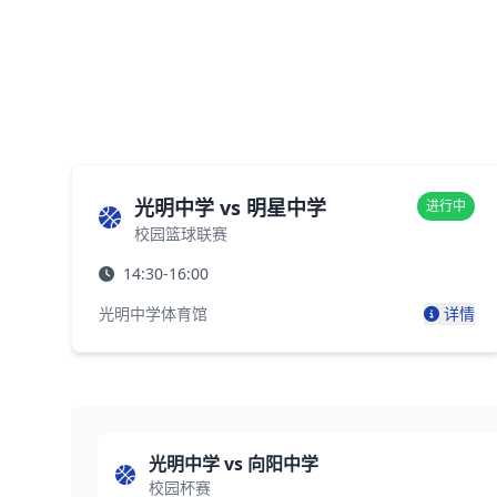
光明中学 vs 明星中学
进行中
校园篮球联赛
14:30-16:00
光明中学体育馆
详情
光明中学 vs 向阳中学
校园杯赛