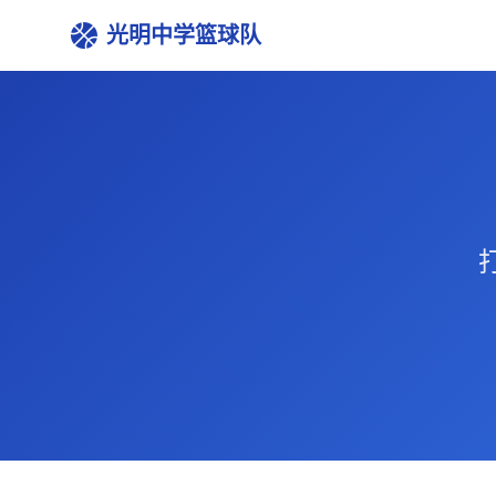
光明中学篮球队