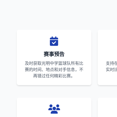
赛事预告
及时获取光明中学篮球队所有比
支持
赛的时间、地点和对手信息，不
实时
再错过任何精彩比赛。