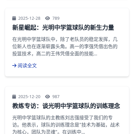
2025-12-28
789
新星崛起：光明中学篮球队的新生力量
在光明中学篮球队中，除了老队员的稳定发挥，几
位新人也在逐渐崭露头角。高一的李强凭借出色的
投篮技术，高二的王伟凭借全面的技能...
阅读全文
2025-12-20
987
教练专访：谈光明中学篮球队的训练理念
光明中学篮球队的主教练刘志强接受了我们的专
访。他表示，球队的训练理念是"技术为基础，战术
为核心，团队为灵魂"。在训练中...