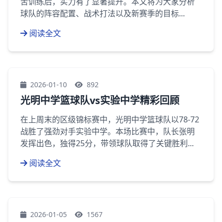
苦训练后，实力有了显著提升。本文将为大家分析
球队的阵容配置、战术打法以及新赛季的目标...
阅读全文
2026-01-10
892
光明中学篮球队vs实验中学精彩回顾
在上周末的区级锦标赛中，光明中学篮球队以78-72
战胜了强劲对手实验中学。本场比赛中，队长张明
发挥出色，独得25分，带领球队取得了关键胜利...
阅读全文
2026-01-05
1567