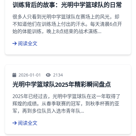
训练背后的故事：光明中学篮球队的日常
很多人只看到光明中学篮球队在赛场上的风光，却
不知道他们在训练场上付出的汗水。每天清晨6点开
始的体能训练，晚上8点结束的战术演练...
阅读全文
2026-01-01
2134
光明中学篮球队2025年精彩瞬间盘点
2025年已经过去，光明中学篮球队在这一年取得了
辉煌的成绩。从春季联赛的冠军，到秋季杯赛的亚
军，再到多位队员入选市青年队...
阅读全文