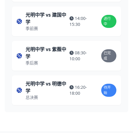
光明中学 vs 建国中
14:00-
进行
学
15:30
中
季前赛
光明中学 vs 紫薇中
08:30-
已完
学
10:00
成
季后赛
光明中学 vs 明德中
16:20-
待开
学
18:00
始
总决赛