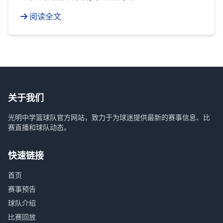
阅读全文
关于我们
光明中学篮球队官方网站，致力于为球迷提供最新的赛事信息、比
赛直播和球队动态。
快速链接
首页
赛事预告
球队介绍
比赛回放