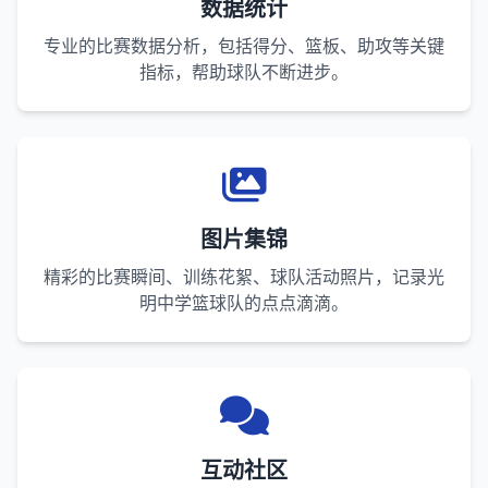
数据统计
专业的比赛数据分析，包括得分、篮板、助攻等关键
指标，帮助球队不断进步。
图片集锦
精彩的比赛瞬间、训练花絮、球队活动照片，记录光
明中学篮球队的点点滴滴。
互动社区