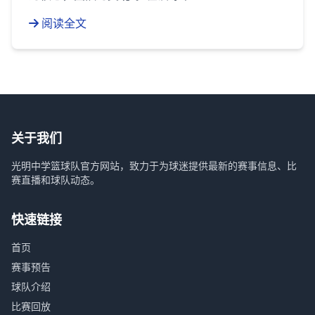
阅读全文
关于我们
光明中学篮球队官方网站，致力于为球迷提供最新的赛事信息、比
赛直播和球队动态。
快速链接
首页
赛事预告
球队介绍
比赛回放