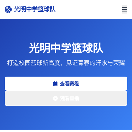
光明中学篮球队
光明中学篮球队
打造校园篮球新高度，见证青春的汗水与荣耀
查看赛程
观看直播