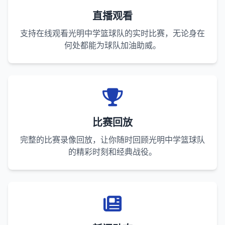
直播观看
支持在线观看光明中学篮球队的实时比赛，无论身在
何处都能为球队加油助威。
比赛回放
完整的比赛录像回放，让你随时回顾光明中学篮球队
的精彩时刻和经典战役。