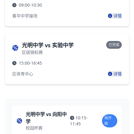
09:00-10:30
春华中学操场
详情
光明中学 vs 实验中学
已完成
区级锦标赛
15:00-16:45
区体育中心
详情
光明中学 vs 向阳中
10:15-
待开
学
11:45
始
校园杯赛