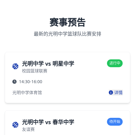
赛事预告
最新的光明中学篮球队比赛安排
光明中学 vs 明星中学
进行中
校园篮球联赛
14:30-16:00
光明中学体育馆
详情
光明中学 vs 春华中学
待开始
友谊赛