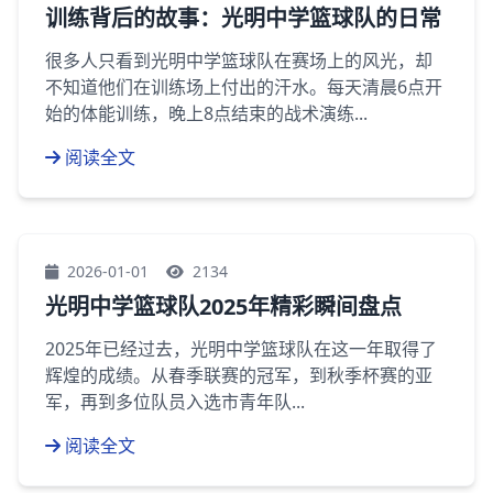
训练背后的故事：光明中学篮球队的日常
很多人只看到光明中学篮球队在赛场上的风光，却
不知道他们在训练场上付出的汗水。每天清晨6点开
始的体能训练，晚上8点结束的战术演练...
阅读全文
2026-01-01
2134
光明中学篮球队2025年精彩瞬间盘点
2025年已经过去，光明中学篮球队在这一年取得了
辉煌的成绩。从春季联赛的冠军，到秋季杯赛的亚
军，再到多位队员入选市青年队...
阅读全文