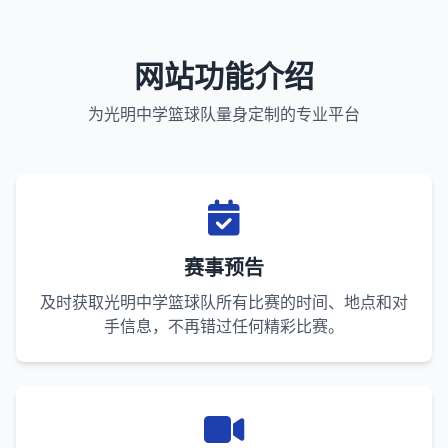
网站功能介绍
为光明中学篮球队量身定制的专业平台
赛事预告
及时获取光明中学篮球队所有比赛的时间、地点和对
手信息，不再错过任何精彩比赛。