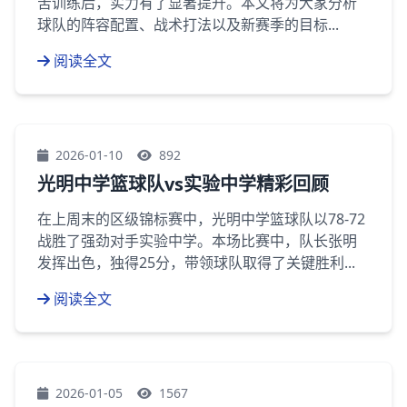
苦训练后，实力有了显著提升。本文将为大家分析
球队的阵容配置、战术打法以及新赛季的目标...
阅读全文
2026-01-10
892
光明中学篮球队vs实验中学精彩回顾
在上周末的区级锦标赛中，光明中学篮球队以78-72
战胜了强劲对手实验中学。本场比赛中，队长张明
发挥出色，独得25分，带领球队取得了关键胜利...
阅读全文
2026-01-05
1567