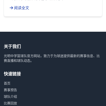
阅读全文
关于我们
光明中学篮球队官方网站，致力于为球迷提供最新的赛事信息、比
赛直播和球队动态。
快速链接
首页
赛事预告
球队介绍
比赛回放