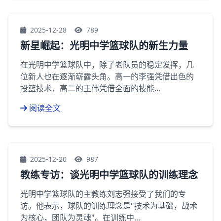
2025-12-28
789
新星崛起：光明中学篮球队的新生力量
在光明中学篮球队中，除了老队员的稳定发挥，几
位新人也在逐渐崭露头角。高一的李强凭借出色的
投篮技术，高二的王伟凭借全面的技能...
阅读全文
2025-12-20
987
教练专访：谈光明中学篮球队的训练理念
光明中学篮球队的主教练刘志强接受了我们的专
访。他表示，球队的训练理念是"技术为基础，战术
为核心，团队为灵魂"。在训练中...