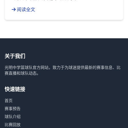
阅读全文
关于我们
光明中学篮球队官方网站，致力于为球迷提供最新的赛事信息、比
赛直播和球队动态。
快速链接
首页
赛事预告
球队介绍
比赛回放