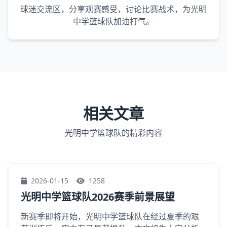
球迷交流区，分享观赛感受，讨论比赛战术，为光明
中学篮球队加油打气。
相关文章
光明中学篮球队的精彩内容
2026-01-15
1258
光明中学篮球队2026赛季前景展望
新赛季即将开始，光明中学篮球队在经过夏季的艰