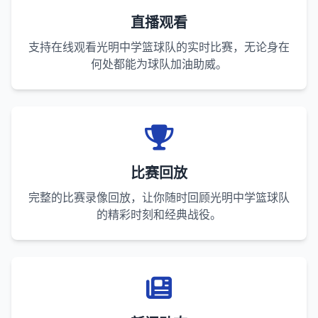
直播观看
支持在线观看光明中学篮球队的实时比赛，无论身在
何处都能为球队加油助威。
比赛回放
完整的比赛录像回放，让你随时回顾光明中学篮球队
的精彩时刻和经典战役。