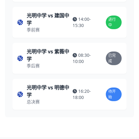
光明中学 vs 建国中
14:00-
进行
学
15:30
中
季前赛
光明中学 vs 紫薇中
08:30-
已完
学
10:00
成
季后赛
光明中学 vs 明德中
16:20-
待开
学
18:00
始
总决赛