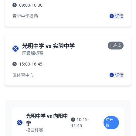
09:00-10:30
春华中学操场
详情
光明中学 vs 实验中学
已完成
区级锦标赛
15:00-16:45
区体育中心
详情
光明中学 vs 向阳中
10:15-
待开
学
11:45
始
校园杯赛