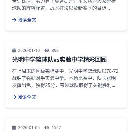
苦训练后，实力有了显著提升。本文将为大家分析
球队的阵容配置、战术打法以及新赛季的目标...
阅读全文
2026-01-10
892
光明中学篮球队vs实验中学精彩回顾
在上周末的区级锦标赛中，光明中学篮球队以78-72
战胜了强劲对手实验中学。本场比赛中，队长张明
发挥出色，独得25分，带领球队取得了关键胜利...
阅读全文
2026-01-05
1567