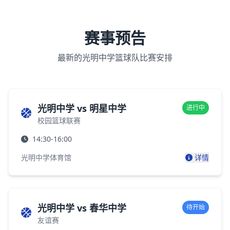
赛事预告
最新的光明中学篮球队比赛安排
光明中学 vs 明星中学
进行中
校园篮球联赛
14:30-16:00
光明中学体育馆
详情
光明中学 vs 春华中学
待开始
友谊赛