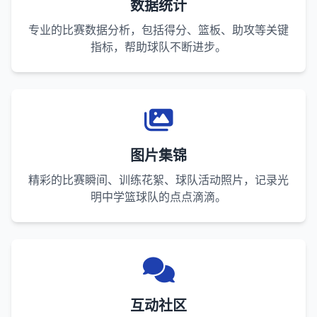
数据统计
专业的比赛数据分析，包括得分、篮板、助攻等关键
指标，帮助球队不断进步。
图片集锦
精彩的比赛瞬间、训练花絮、球队活动照片，记录光
明中学篮球队的点点滴滴。
互动社区