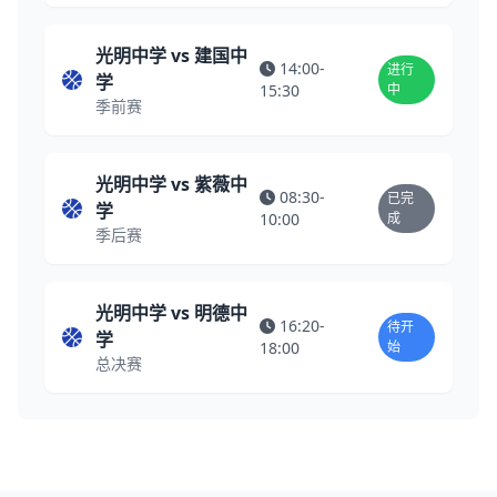
光明中学 vs 建国中
14:00-
进行
学
15:30
中
季前赛
光明中学 vs 紫薇中
08:30-
已完
学
10:00
成
季后赛
光明中学 vs 明德中
16:20-
待开
学
18:00
始
总决赛