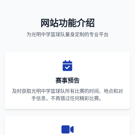
网站功能介绍
为光明中学篮球队量身定制的专业平台
赛事预告
及时获取光明中学篮球队所有比赛的时间、地点和对
手信息，不再错过任何精彩比赛。