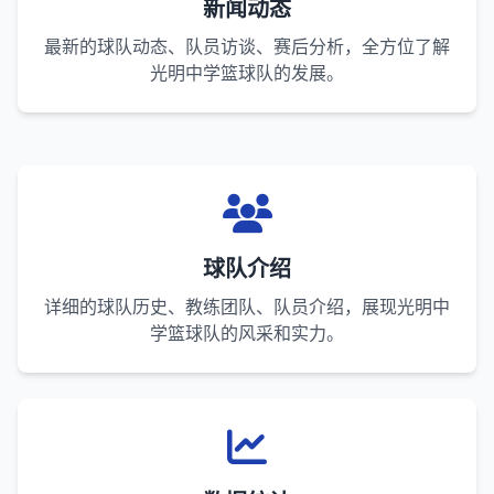
新闻动态
最新的球队动态、队员访谈、赛后分析，全方位了解
光明中学篮球队的发展。
球队介绍
详细的球队历史、教练团队、队员介绍，展现光明中
学篮球队的风采和实力。