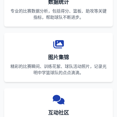
数据统计
专业的比赛数据分析，包括得分、篮板、助攻等关键
指标，帮助球队不断进步。
图片集锦
精彩的比赛瞬间、训练花絮、球队活动照片，记录光
明中学篮球队的点点滴滴。
互动社区