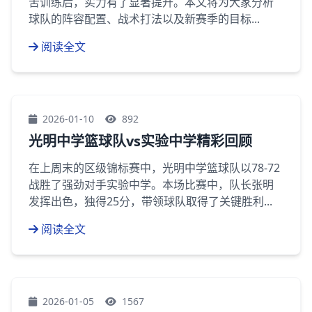
苦训练后，实力有了显著提升。本文将为大家分析
球队的阵容配置、战术打法以及新赛季的目标...
阅读全文
2026-01-10
892
光明中学篮球队vs实验中学精彩回顾
在上周末的区级锦标赛中，光明中学篮球队以78-72
战胜了强劲对手实验中学。本场比赛中，队长张明
发挥出色，独得25分，带领球队取得了关键胜利...
阅读全文
2026-01-05
1567