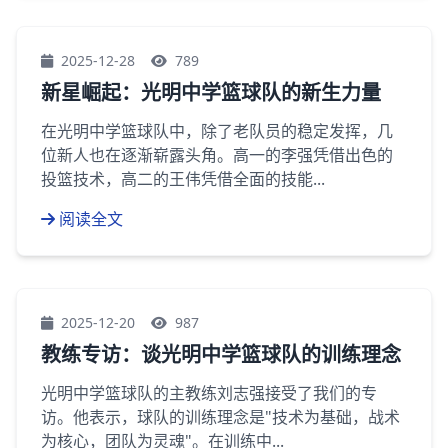
2025-12-28
789
新星崛起：光明中学篮球队的新生力量
在光明中学篮球队中，除了老队员的稳定发挥，几
位新人也在逐渐崭露头角。高一的李强凭借出色的
投篮技术，高二的王伟凭借全面的技能...
阅读全文
2025-12-20
987
教练专访：谈光明中学篮球队的训练理念
光明中学篮球队的主教练刘志强接受了我们的专
访。他表示，球队的训练理念是"技术为基础，战术
为核心，团队为灵魂"。在训练中...