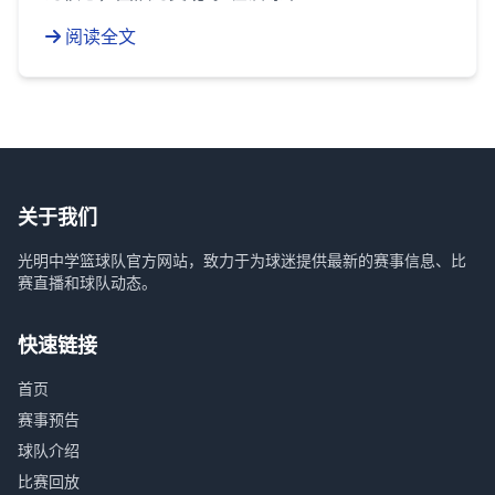
阅读全文
关于我们
光明中学篮球队官方网站，致力于为球迷提供最新的赛事信息、比
赛直播和球队动态。
快速链接
首页
赛事预告
球队介绍
比赛回放