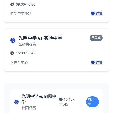
09:00-10:30
春华中学操场
详情
光明中学 vs 实验中学
已完成
区级锦标赛
15:00-16:45
区体育中心
详情
光明中学 vs 向阳中
10:15-
待开
学
11:45
始
校园杯赛