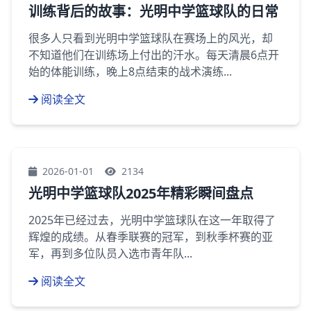
训练背后的故事：光明中学篮球队的日常
很多人只看到光明中学篮球队在赛场上的风光，却
不知道他们在训练场上付出的汗水。每天清晨6点开
始的体能训练，晚上8点结束的战术演练...
阅读全文
2026-01-01
2134
光明中学篮球队2025年精彩瞬间盘点
2025年已经过去，光明中学篮球队在这一年取得了
辉煌的成绩。从春季联赛的冠军，到秋季杯赛的亚
军，再到多位队员入选市青年队...
阅读全文