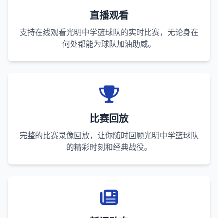
直播观看
支持在线观看光明中学篮球队的实时比赛，无论身在
何处都能为球队加油助威。
比赛回放
完整的比赛录像回放，让你随时回顾光明中学篮球队
的精彩时刻和经典战役。