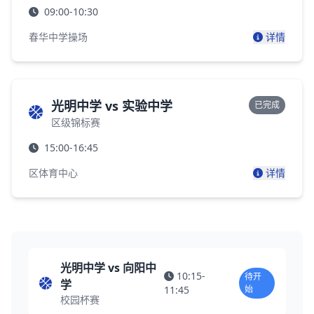
09:00-10:30
春华中学操场
详情
光明中学 vs 实验中学
已完成
区级锦标赛
15:00-16:45
区体育中心
详情
光明中学 vs 向阳中
10:15-
待开
学
11:45
始
校园杯赛