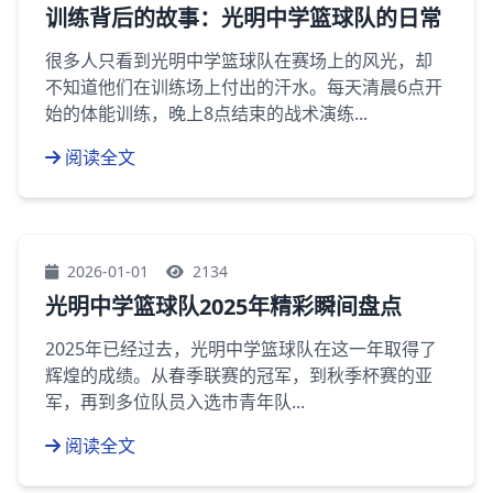
训练背后的故事：光明中学篮球队的日常
很多人只看到光明中学篮球队在赛场上的风光，却
不知道他们在训练场上付出的汗水。每天清晨6点开
始的体能训练，晚上8点结束的战术演练...
阅读全文
2026-01-01
2134
光明中学篮球队2025年精彩瞬间盘点
2025年已经过去，光明中学篮球队在这一年取得了
辉煌的成绩。从春季联赛的冠军，到秋季杯赛的亚
军，再到多位队员入选市青年队...
阅读全文