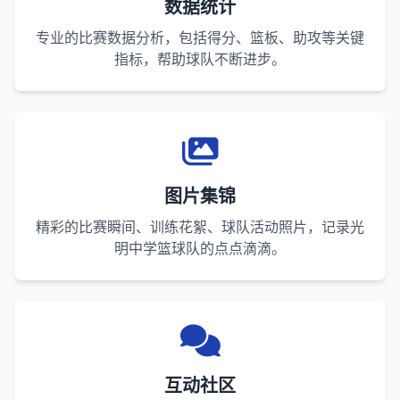
数据统计
专业的比赛数据分析，包括得分、篮板、助攻等关键
指标，帮助球队不断进步。
图片集锦
精彩的比赛瞬间、训练花絮、球队活动照片，记录光
明中学篮球队的点点滴滴。
互动社区