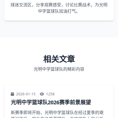
球迷交流区，分享观赛感受，讨论比赛战术，为光明
中学篮球队加油打气。
相关文章
光明中学篮球队的精彩内容
2026-01-15
1258
光明中学篮球队2026赛季前景展望
新赛季即将开始，光明中学篮球队在经过夏季的艰