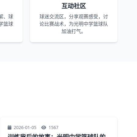
互动社区
絮、球
球迷交流区，分享观赛感受，讨
学篮球
论比赛战术，为光明中学篮球队
加油打气。
2026-01-05
1567