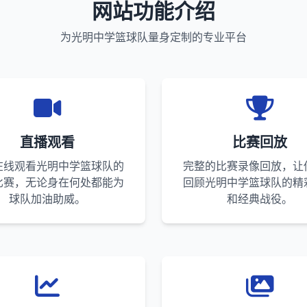
网站功能介绍
为光明中学篮球队量身定制的专业平台
直播观看
比赛回放
在线观看光明中学篮球队的
完整的比赛录像回放，让
比赛，无论身在何处都能为
回顾光明中学篮球队的精
球队加油助威。
和经典战役。