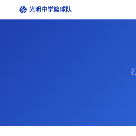
光明中学篮球队