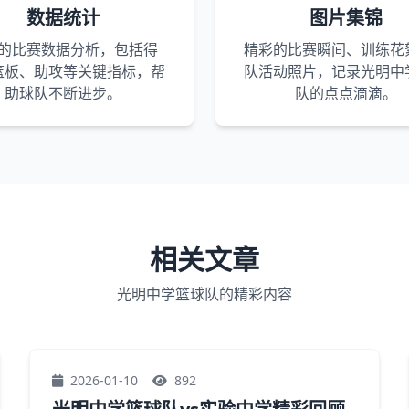
数据统计
图片集锦
的比赛数据分析，包括得
精彩的比赛瞬间、训练花
篮板、助攻等关键指标，帮
队活动照片，记录光明中
助球队不断进步。
队的点点滴滴。
相关文章
光明中学篮球队的精彩内容
2026-01-10
892