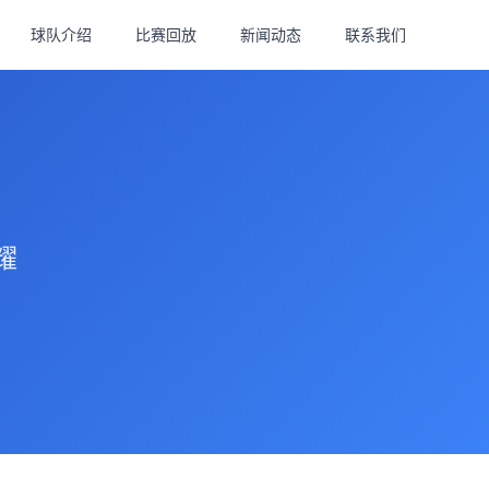
球队介绍
比赛回放
新闻动态
联系我们
耀