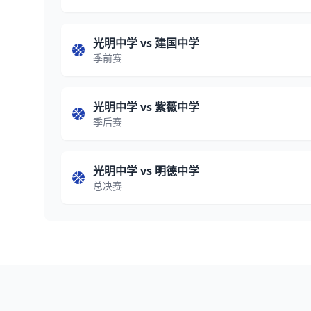
光明中学 vs 建国中学
季前赛
光明中学 vs 紫薇中学
季后赛
光明中学 vs 明德中学
总决赛