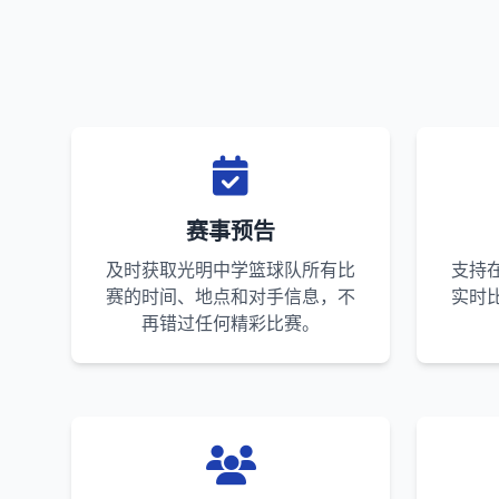
赛事预告
及时获取光明中学篮球队所有比
支持
赛的时间、地点和对手信息，不
实时
再错过任何精彩比赛。